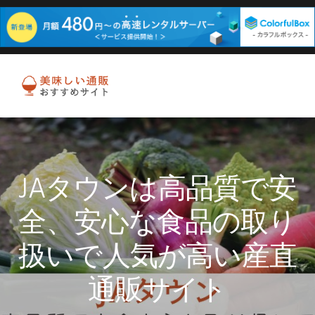
Skip
Skip
Skip
to
to
to
MENU
primary
main
primary
navigation
content
sidebar
JAタウンは高品質で安
全、安心な食品の取り
扱いで人気が高い産直
通販サイト